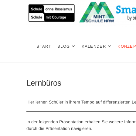
Zum
Inhalt
springen
SAB
DIE SEKUNDARSCHULE AM BIEGERPARK IN DUISBURG
START
BLOG
KALENDER
KONZE
Lernbüros
Hier lernen Schüler in ihrem Tempo auf differenzierten
In der folgenden Präsentation erhalten Sie weitere Infor
durch die Präsentation navigieren.