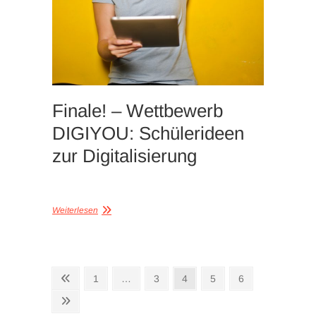
Finale! – Wettbewerb
DIGIYOU: Schülerideen
zur Digitalisierung
Weiterlesen
Seitennummerierung
Vorherige
Seite
Seite
Seite
Seite
Seite
1
…
3
4
5
6
Seite
der
Nächste
Seite