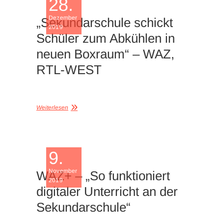
28.
Dezember
„Sekundarschule schickt
2019
Schüler zum Abkühlen in
neuen Boxraum“ – WAZ,
RTL-WEST
Weiterlesen
9.
November
WAZ+ – „So funktioniert
2019
digitaler Unterricht an der
Sekundarschule“