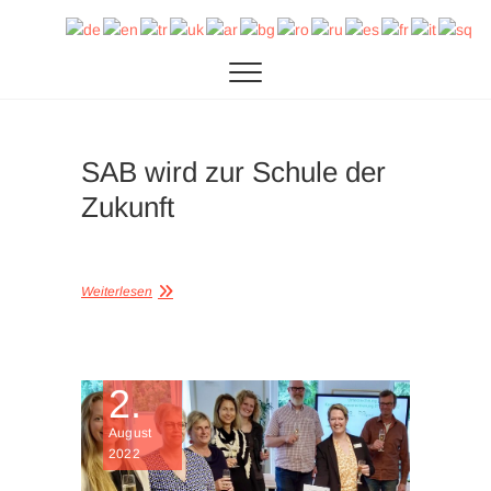
Zum
SAB
DIE SEKUNDARSCHULE AM BIEGERPARK IN
Inhalt
DUISBURG
springen
SAB wird zur Schule der
Zukunft
Weiterlesen
2.
August
2022