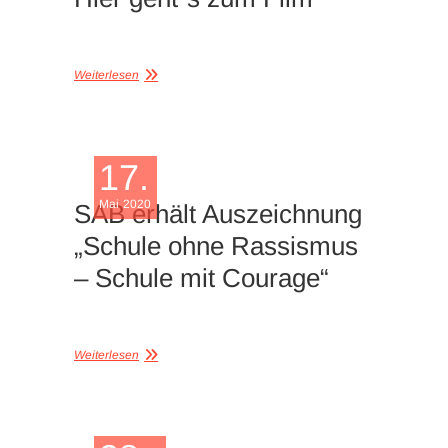
Weiterlesen
17.
Mai 2020
SAB erhält Auszeichnung
„Schule ohne Rassismus
– Schule mit Courage“
Weiterlesen