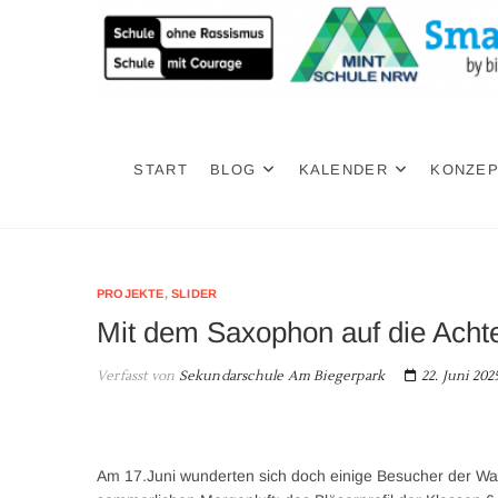
Zum
Inhalt
springen
SAB
DIE SEKUNDARSCHULE AM BIEGERPARK IN DUISBURG
START
BLOG
KALENDER
KONZE
PROJEKTE
,
SLIDER
Mit dem Saxophon auf die Acht
Verfasst von
Sekundarschule Am Biegerpark
22. Juni 202
Am 17.Juni wunderten sich doch einige Besucher der Wa