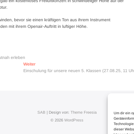
gab ein kostenloses Freiluftkonzert in schwindeliger Höhe auf der
tur.
inden, bevor sie einen kräftigen Ton aus ihrem Instrument
n mit ihrem Openair-Auftritt in luftiger Höhe.
utnah erleben
Nächster
Weiter
Beitrag:
Einschulung für unsere neuen 5. Klassen (27.08.25, 11 Uh
SAB
| Design von:
Theme Freesia
Um dir ein o
Geräteinfor
© 2026
WordPress
Technologien
dieser Websi