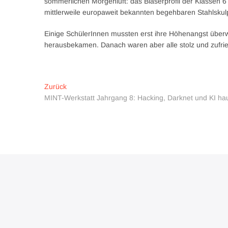
sommerlichen Morgenluft: das Bläserprofil der Klassen 6 
mittlerweile europaweit bekannten begehbaren Stahlskulp
Einige SchülerInnen mussten erst ihre Höhenangst überw
herausbekamen. Danach waren aber alle stolz und zufriede
Beitragsnavigation
Vorheriger
Zurück
Beitrag:
MINT-Werkstatt Jahrgang 8: Hacking, Darknet und KI ha