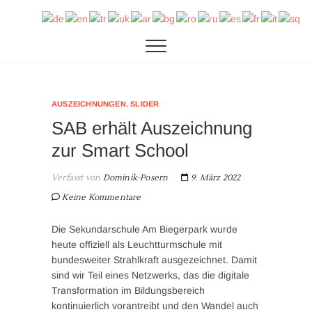
Zum
SAB
DIE SEKUNDARSCHULE AM BIEGERPARK IN
Inhalt
DUISBURG
springen
AUSZEICHNUNGEN
,
SLIDER
SAB erhält Auszeichnung
zur Smart School
Verfasst von
Dominik-Posern
9. März 2022
Keine Kommentare
Die Sekundarschule Am Biegerpark wurde
heute offiziell als Leuchtturmschule mit
bundesweiter Strahlkraft ausgezeichnet. Damit
sind wir Teil eines Netzwerks, das die digitale
Transformation im Bildungsbereich
kontinuierlich vorantreibt und den Wandel auch