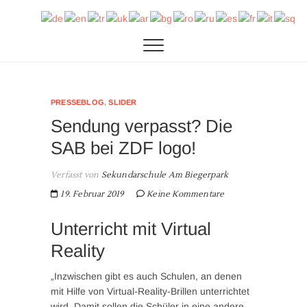
Zum
SAB
DIE SEKUNDARSCHULE AM BIEGERPARK IN
Inhalt
DUISBURG
springen
PRESSEBLOG
,
SLIDER
Sendung verpasst? Die
SAB bei ZDF logo!
Verfasst von
Sekundarschule Am Biegerpark
19. Februar 2019
Keine Kommentare
Unterricht mit Virtual
Reality
„Inzwischen gibt es auch Schulen, an denen
mit Hilfe von Virtual-Reality-Brillen unterrichtet
wird. Damit sollen die Schüler in eine andere