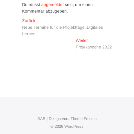
Du musst
angemeldet
sein, um einen
Kommentar abzugeben.
Beitragsnavigation
Vorheriger
Zurück
Beitrag:
Neue Termine für die Projekttage ‚Digitales
Lernen‘
Nächster
Weiter
Beitrag:
Projektwoche 2022
SAB
| Design von:
Theme Freesia
© 2026
WordPress