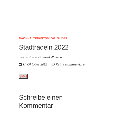
Zum
SAB
DIE SEKUNDARSCHULE AM BIEGERPARK IN
Inhalt
DUISBURG
springen
NACHHALTIGKEITSBLOG
,
SLIDER
Stadtradeln 2022
Verfasst von
Dominik-Posern
11. Oktober 2022
Keine Kommentare
SR-1
Schreibe einen
Kommentar