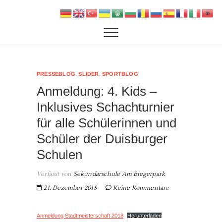
Zum
SAB
DIE SEKUNDARSCHULE AM BIEGERPARK IN
Inhalt
DUISBURG
springen
PRESSEBLOG
,
SLIDER
,
SPORTBLOG
Anmeldung: 4. Kids –
Inklusives Schachturnier
für alle Schülerinnen und
Schüler der Duisburger
Schulen
Verfasst von
Sekundarschule Am Biegerpark
21. Dezember 2018
Keine Kommentare
Anmeldung Stadtmeisterschaft 2018
Herunterladen