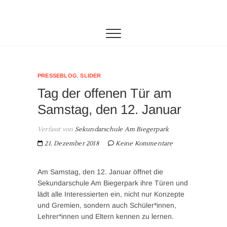
Zum
SAB
DIE SEKUNDARSCHULE AM BIEGERPARK IN
Inhalt
DUISBURG
springen
PRESSEBLOG
,
SLIDER
Tag der offenen Tür am
Samstag, den 12. Januar
Verfasst von
Sekundarschule Am Biegerpark
21. Dezember 2018
Keine Kommentare
Am Samstag, den 12. Januar öffnet die
Sekundarschule Am Biegerpark ihre Türen und
lädt alle Interessierten ein, nicht nur Konzepte
und Gremien, sondern auch Schüler*innen,
Lehrer*innen und Eltern kennen zu lernen.