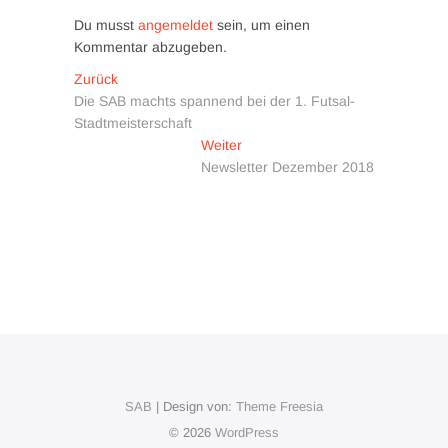
Du musst
angemeldet
sein, um einen
Kommentar abzugeben.
Beitragsnavigation
Vorheriger
Zurück
Beitrag:
Die SAB machts spannend bei der 1. Futsal-
Stadtmeisterschaft
Nächster
Weiter
Beitrag:
Newsletter Dezember 2018
SAB
| Design von:
Theme Freesia
© 2026
WordPress