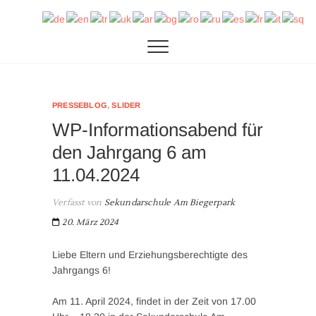
Zum
SAB
DIE SEKUNDARSCHULE AM BIEGERPARK IN
Inhalt
DUISBURG
springen
PRESSEBLOG
,
SLIDER
WP-Informationsabend für
den Jahrgang 6 am
11.04.2024
Verfasst von
Sekundarschule Am Biegerpark
20. März 2024
Liebe Eltern und Erziehungsberechtigte des
Jahrgangs 6!
Am 11. April 2024, findet in der Zeit von 17.00